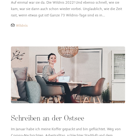
Auf einmal war sie da. Die Wildnis 2022! Und ebenso schnell, wie sie
kam, war sie dann auch schon wieder vorbei. Unglaublich, wie die Zeit
rast, wenn etwas gut ist! Ganze 73 Wildnis-Tage sind es in…
Wildnis
Schreiben an der Ostsee
Im Januar habe ich meine Koffer gepackt und bin geflüchtet. Weg von
Corona-Nachrichten, Arbeitsalltag, schlechter Stadtluft und dem