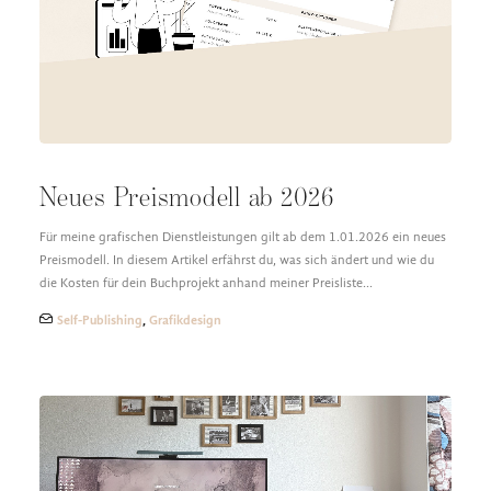
DESIGN FAQ
PRESSEMATERIAL
WALLPAPER
STOCKDATEN
PRESSE, INTERVIEWS & CO
KONTAKT
Neues Preismodell ab 2026
Für meine grafischen Dienstleistungen gilt ab dem 1.01.2026 ein neues
Preismodell. In diesem Artikel erfährst du, was sich ändert und wie du
die Kosten für dein Buchprojekt anhand meiner Preisliste…
Self-Publishing
,
Grafikdesign