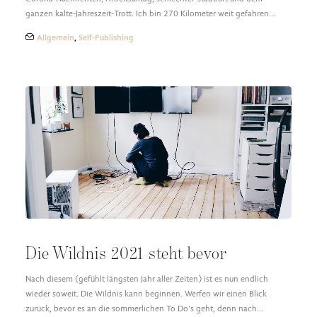
ganzen kalte-Jahreszeit-Trott. Ich bin 270 Kilometer weit gefahren…
Allgemein
,
Self-Publishing
Die Wildnis 2021 steht bevor
Nach diesem (gefühlt längsten Jahr aller Zeiten) ist es nun endlich
wieder soweit. Die Wildnis kann beginnen. Werfen wir einen Blick
zurück, bevor es an die sommerlichen To Do’s geht, denn nach…