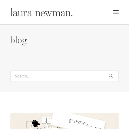
PORTFOLIO
blog
PREMADES
PREISLISTE
KURSE
NEWS
BÜCHER
TRAILER
BLOG
MERCH
ÜBER MICH