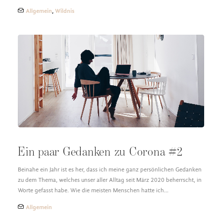
Allgemein
,
Wildnis
Ein paar Gedanken zu Corona #2
Beinahe ein Jahr ist es her, dass ich meine ganz persönlichen Gedanken
zu dem Thema, welches unser aller Alltag seit März 2020 beherrscht, in
Worte gefasst habe. Wie die meisten Menschen hatte ich…
Allgemein