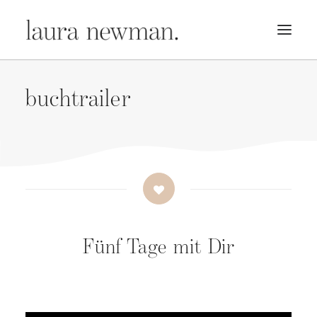
PORTFOLIO
buchtrailer
PREMADES
PREISLISTE
KURSE
NEWS
BÜCHER
TRAILER
Fünf Tage mit Dir
BLOG
MERCH
ÜBER MICH