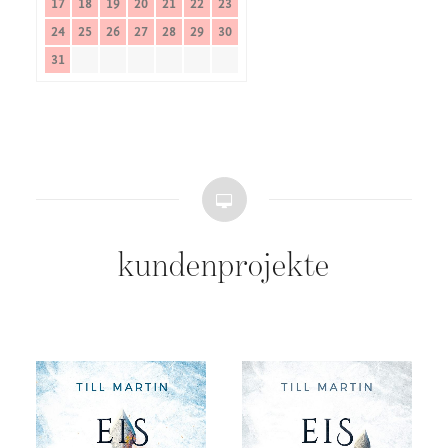
17
18
19
20
21
22
23
24
25
26
27
28
29
30
31
kundenprojekte