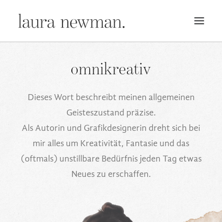
PORTFOLIO
omnikreativ
PREMADES
PREISLISTE
Dieses Wort beschreibt meinen allgemeinen
Geisteszustand präzise.
KURSE
Als Autorin und Grafikdesignerin dreht sich bei
NEWS
mir alles um Kreativität, Fantasie und das
BÜCHER
(oftmals) unstillbare Bedürfnis jeden Tag etwas
TRAILER
Neues zu erschaffen.
BLOG
MERCH
ÜBER MICH