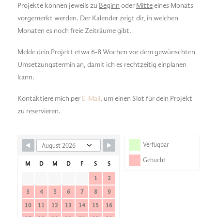
Projekte können jeweils zu
Beginn
oder
Mitte
eines Monats
vorgemerkt werden. Der Kalender zeigt dir, in welchen
Monaten es noch freie Zeiträume gibt.
Melde dein Projekt etwa
6-8 Wochen vor
dem gewünschten
Umsetzungstermin an, damit ich es rechtzeitig einplanen
kann.
Kontaktiere mich per
E-Mail
, um einen Slot für dein Projekt
zu reservieren.
Verfügbar
Gebucht
M
D
M
D
F
S
S
1
2
3
4
5
6
7
8
9
10
11
12
13
14
15
16