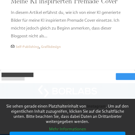
Meine KI inspirierten Premade Cover
In diesem Artikel erfährst du, wie ich von einer KI generierte
Bilder für meine KI inspirierten Premade Cover einsetze. Ich
möchte jedoch gleich zu Beginn anmerken, dass dieser
Blogpost nicht als…
Self-Publishing
,
Grafikdesign
Sie sehen gerade einen Platzhalterinhalt von
Instagram
. Um auf den
eigentlichen Inhalt zuzugreifen, klicken Sie auf die Schaltfläche
unten. Bitte beachten Sie, dass dabei Daten an Drittanbieter
weitergegeben werden.
Mehr Informationen