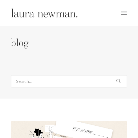
PORTFOLIO
blog
PREMADES
PREISLISTE
KURSE
NEWS
BÜCHER
TRAILER
BLOG
MERCH
ÜBER MICH