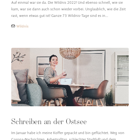
Auf einmal war sie da. Die Wildnis 2022! Und ebenso schnell, wie sie
kam, war sie dann auch schon wieder vorbei. Unglaublich, wie die Zeit
rast, wenn etwas gut ist! Ganze 73 Wildnis-Tage sind es in…
Wildnis
Schreiben an der Ostsee
Im Januar habe ich meine Koffer gepackt und bin geflüchtet. Weg von
Corona-Nachrichten, Arbeitsalltag, schlechter Stadtluft und dem