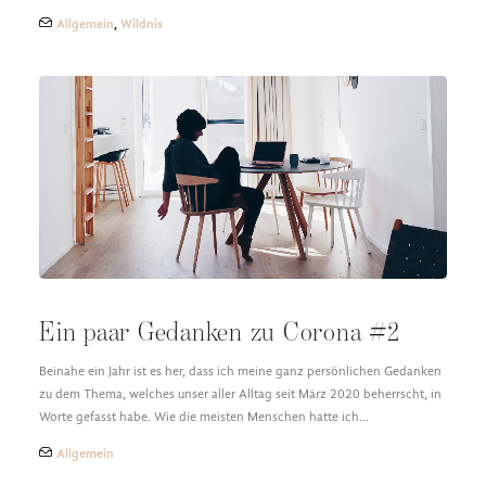
Allgemein
,
Wildnis
Ein paar Gedanken zu Corona #2
Beinahe ein Jahr ist es her, dass ich meine ganz persönlichen Gedanken
zu dem Thema, welches unser aller Alltag seit März 2020 beherrscht, in
Worte gefasst habe. Wie die meisten Menschen hatte ich…
Allgemein