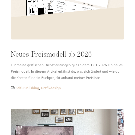
DESIGN FAQ
PRESSEMATERIAL
WALLPAPER
STOCKDATEN
PRESSE, INTERVIEWS & CO
KONTAKT
Neues Preismodell ab 2026
Für meine grafischen Dienstleistungen gilt ab dem 1.01.2026 ein neues
Preismodell. In diesem Artikel erfährst du, was sich ändert und wie du
die Kosten für dein Buchprojekt anhand meiner Preisliste…
Self-Publishing
,
Grafikdesign