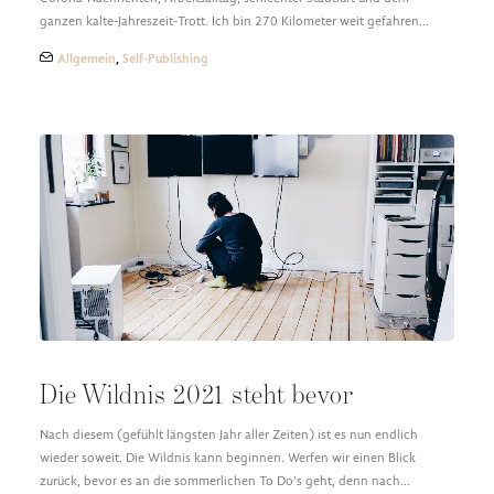
ganzen kalte-Jahreszeit-Trott. Ich bin 270 Kilometer weit gefahren…
Allgemein
,
Self-Publishing
Die Wildnis 2021 steht bevor
Nach diesem (gefühlt längsten Jahr aller Zeiten) ist es nun endlich
wieder soweit. Die Wildnis kann beginnen. Werfen wir einen Blick
zurück, bevor es an die sommerlichen To Do’s geht, denn nach…