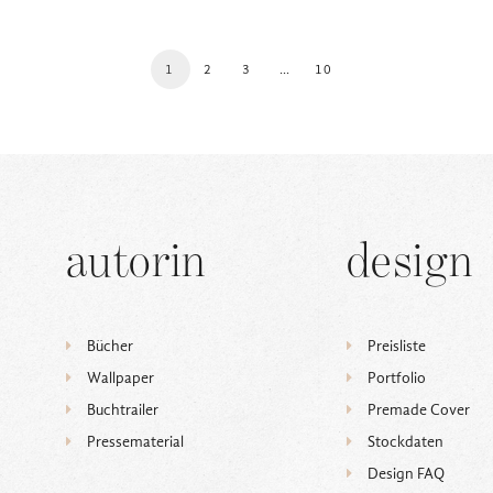
1
2
3
…
10
autorin
design
Bücher
Preisliste
Wallpaper
Portfolio
Buchtrailer
Premade Cover
Pressematerial
Stockdaten
Design FAQ