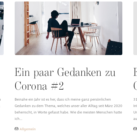
Ein paar Gedanken zu
Corona #2
h
Beinahe ein Jahr ist es her, dass ich meine ganz persönlichen
31
k
Gedanken zu dem Thema, welches unser aller Alltag seit März 2020
In
beherrscht, in Worte gefasst habe. Wie die meisten Menschen hatte
Ur
ich…
au
Allgemein