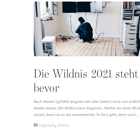
Die Wildnis 2021 steht
bevor
Nach diesem (gefühlt längsten Jahr aller Zeiten) ist es nun endlic
wieder soweit. Die Wildnis kann beginnen. Werfen wir einen Blic
zurück, bevor es an die sommerlichen To Do’s geht, denn nach…
Allgemein
,
Wildnis