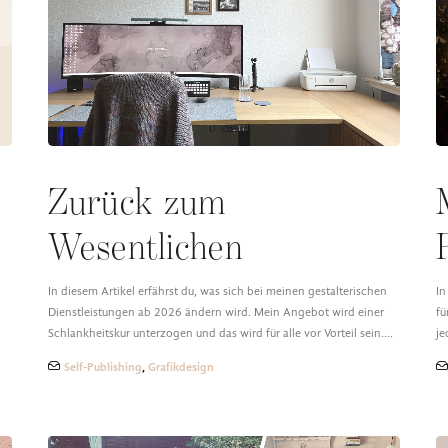
Zurück zum
Wesentlichen
In diesem Artikel erfährst du, was sich bei meinen gestalterischen
In
Dienstleistungen ab 2026 ändern wird. Mein Angebot wird einer
fü
Schlankheitskur unterzogen und das wird für alle vor Vorteil sein.…
je
Self-Publishing
,
Grafikdesign