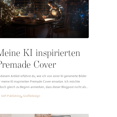
Meine KI inspirierten
Premade Cover
 diesem Artikel erfährst du, wie ich von einer KI generierte Bilder
r meine KI inspirierten Premade Cover einsetze. Ich möchte
doch gleich zu Beginn anmerken, dass dieser Blogpost nicht als…
Self-Publishing
,
Grafikdesign