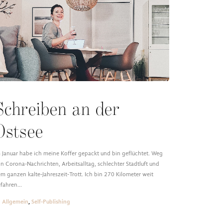
Schreiben an der
Ostsee
 Januar habe ich meine Koffer gepackt und bin geflüchtet. Weg
n Corona-Nachrichten, Arbeitsalltag, schlechter Stadtluft und
m ganzen kalte-Jahreszeit-Trott. Ich bin 270 Kilometer weit
efahren…
Allgemein
,
Self-Publishing