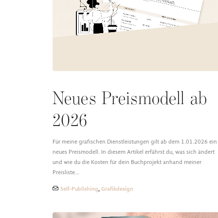
Neues Preismodell ab
2026
Für meine grafischen Dienstleistungen gilt ab dem 1.01.2026 ein
neues Preismodell. In diesem Artikel erfährst du, was sich ändert
und wie du die Kosten für dein Buchprojekt anhand meiner
Preisliste…
Self-Publishing
,
Grafikdesign