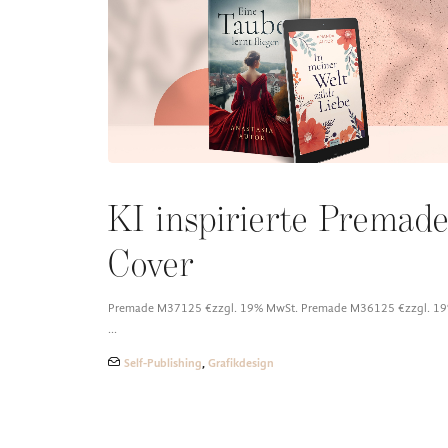
KI inspirierte Premad
Cover
Premade M37125 €zzgl. 19% MwSt. Premade M36125 €zzgl. 1
…
Self-Publishing
,
Grafikdesign