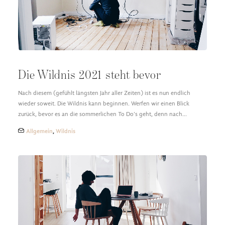
Die Wildnis 2021 steht bevor
Nach diesem (gefühlt längsten Jahr aller Zeiten) ist es nun endlich
wieder soweit. Die Wildnis kann beginnen. Werfen wir einen Blick
zurück, bevor es an die sommerlichen To Do’s geht, denn nach…
Allgemein
,
Wildnis