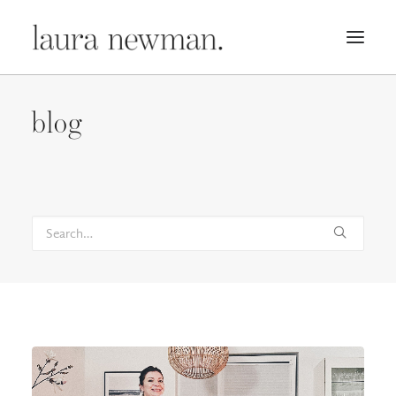
PORTFOLIO
blog
PREMADES
PREISLISTE
KURSE
NEWS
BÜCHER
TRAILER
BLOG
MERCH
ÜBER MICH