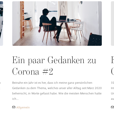
Ein paar Gedanken zu
Corona #2
h
Beinahe ein Jahr ist es her, dass ich meine ganz persönlichen
31
k
Gedanken zu dem Thema, welches unser aller Alltag seit März 2020
In
beherrscht, in Worte gefasst habe. Wie die meisten Menschen hatte
Ur
ich…
au
Allgemein