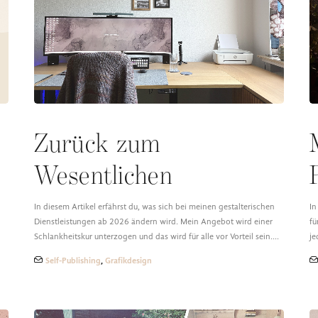
Zurück zum
Wesentlichen
In diesem Artikel erfährst du, was sich bei meinen gestalterischen
In
Dienstleistungen ab 2026 ändern wird. Mein Angebot wird einer
fü
Schlankheitskur unterzogen und das wird für alle vor Vorteil sein.…
je
Self-Publishing
,
Grafikdesign