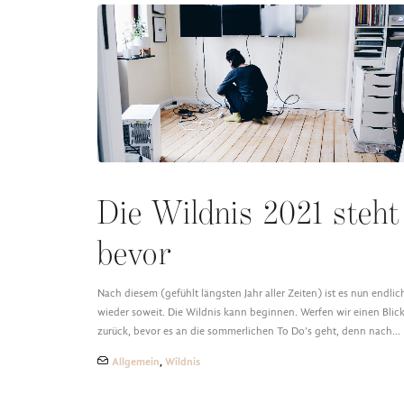
Die Wildnis 2021 steht
bevor
Nach diesem (gefühlt längsten Jahr aller Zeiten) ist es nun endlic
wieder soweit. Die Wildnis kann beginnen. Werfen wir einen Blic
zurück, bevor es an die sommerlichen To Do’s geht, denn nach…
Allgemein
,
Wildnis