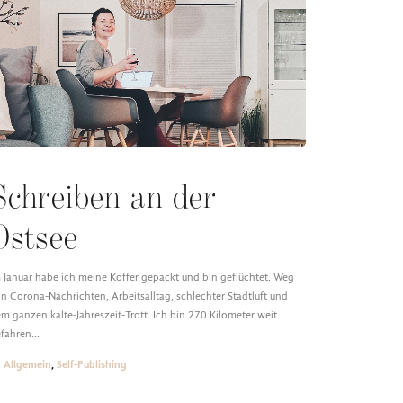
Schreiben an der
Ostsee
 Januar habe ich meine Koffer gepackt und bin geflüchtet. Weg
n Corona-Nachrichten, Arbeitsalltag, schlechter Stadtluft und
m ganzen kalte-Jahreszeit-Trott. Ich bin 270 Kilometer weit
efahren…
Allgemein
,
Self-Publishing