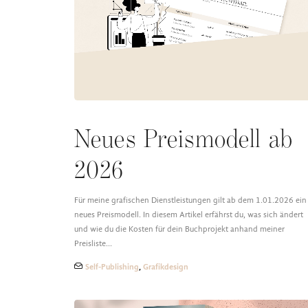
Neues Preismodell ab
2026
Für meine grafischen Dienstleistungen gilt ab dem 1.01.2026 ein
neues Preismodell. In diesem Artikel erfährst du, was sich ändert
und wie du die Kosten für dein Buchprojekt anhand meiner
Preisliste…
Self-Publishing
,
Grafikdesign