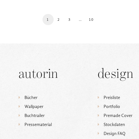
1
2
3
…
10
autorin
design
Bücher
Preisliste
Wallpaper
Portfolio
Buchtrailer
Premade Cover
Pressematerial
Stockdaten
Design FAQ