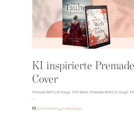
KI inspirierte Premad
Cover
Premade M37125 €zzgl. 19% MwSt. Premade M36125 €zzgl. 1
…
Self-Publishing
,
Grafikdesign