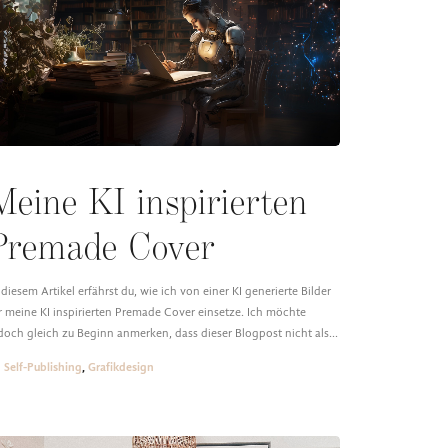
Meine KI inspirierten
Premade Cover
 diesem Artikel erfährst du, wie ich von einer KI generierte Bilder
r meine KI inspirierten Premade Cover einsetze. Ich möchte
doch gleich zu Beginn anmerken, dass dieser Blogpost nicht als…
Self-Publishing
,
Grafikdesign