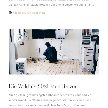
ganzen kalte-Jahreszeit-Trott. Ich bin 270 Kilometer weit gefahren…
Allgemein
,
Self-Publishing
Die Wildnis 2021 steht bevor
Nach diesem (gefühlt längsten Jahr aller Zeiten) ist es nun endlich
wieder soweit. Die Wildnis kann beginnen. Werfen wir einen Blick
zurück, bevor es an die sommerlichen To Do’s geht, denn nach…