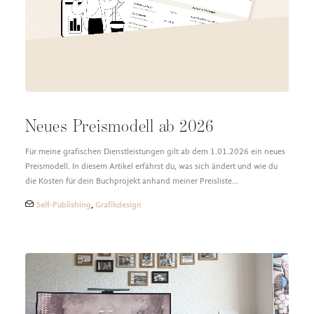
DESIGN FAQ
PRESSEMATERIAL
WALLPAPER
STOCKDATEN
PRESSE, INTERVIEWS & CO
KONTAKT
Neues Preismodell ab 2026
Für meine grafischen Dienstleistungen gilt ab dem 1.01.2026 ein neues
Preismodell. In diesem Artikel erfährst du, was sich ändert und wie du
die Kosten für dein Buchprojekt anhand meiner Preisliste…
Self-Publishing
,
Grafikdesign