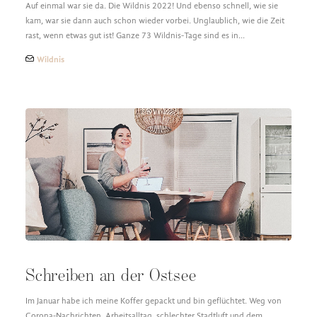
Auf einmal war sie da. Die Wildnis 2022! Und ebenso schnell, wie sie
kam, war sie dann auch schon wieder vorbei. Unglaublich, wie die Zeit
rast, wenn etwas gut ist! Ganze 73 Wildnis-Tage sind es in…
Wildnis
Schreiben an der Ostsee
Im Januar habe ich meine Koffer gepackt und bin geflüchtet. Weg von
Corona-Nachrichten, Arbeitsalltag, schlechter Stadtluft und dem