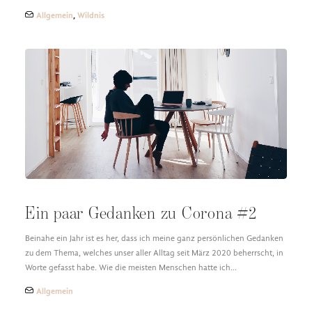
Allgemein
,
Wildnis
Ein paar Gedanken zu Corona #2
Beinahe ein Jahr ist es her, dass ich meine ganz persönlichen Gedanken
zu dem Thema, welches unser aller Alltag seit März 2020 beherrscht, in
Worte gefasst habe. Wie die meisten Menschen hatte ich…
Allgemein