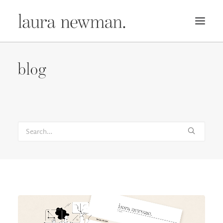
PORTFOLIO
blog
PREMADES
PREISLISTE
KURSE
NEWS
BÜCHER
TRAILER
BLOG
MERCH
ÜBER MICH