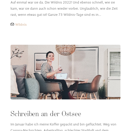
Auf einmal war sie da. Die Wildnis 2022! Und ebenso schnell, wie sie
kam, war sie dann auch schon wieder vorbei. Unglaublich, wie die Zeit
rast, wenn etwas gut ist! Ganze 73 Wildnis-Tage sind es in…
Wildnis
Schreiben an der Ostsee
Im Januar habe ich meine Koffer gepackt und bin geflüchtet. Weg von
Corona-Nachrichten, Arbeitsalltag, schlechter Stadtluft und dem