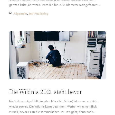
ganzen kalte-Jahreszeit-Trott. Ich bin 270 Kilometer weit gefahren…
Allgemein
,
Self-Publishing
Die Wildnis 2021 steht bevor
Nach diesem (gefühlt längsten Jahr aller Zeiten) ist es nun endlich
wieder soweit. Die Wildnis kann beginnen. Werfen wir einen Blick
zurück, bevor es an die sommerlichen To Do’s geht, denn nach…