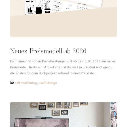
DESIGN FAQ
PRESSEMATERIAL
WALLPAPER
STOCKDATEN
PRESSE, INTERVIEWS & CO
KONTAKT
Neues Preismodell ab 2026
Für meine grafischen Dienstleistungen gilt ab dem 1.01.2026 ein neues
Preismodell. In diesem Artikel erfährst du, was sich ändert und wie du
die Kosten für dein Buchprojekt anhand meiner Preisliste…
Self-Publishing
,
Grafikdesign