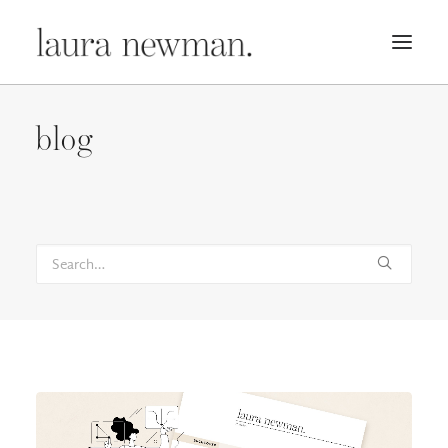
PORTFOLIO
blog
PREMADES
PREISLISTE
KURSE
NEWS
BÜCHER
TRAILER
BLOG
MERCH
ÜBER MICH