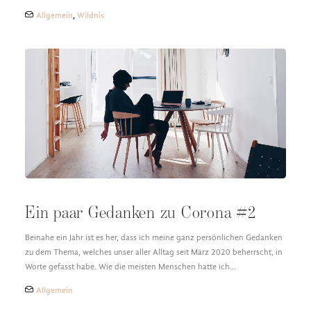
Allgemein
,
Wildnis
Ein paar Gedanken zu Corona #2
Beinahe ein Jahr ist es her, dass ich meine ganz persönlichen Gedanken
zu dem Thema, welches unser aller Alltag seit März 2020 beherrscht, in
Worte gefasst habe. Wie die meisten Menschen hatte ich…
Allgemein