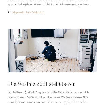
ganzen kalte-Jahreszeit-Trott. Ich bin 270 Kilometer weit gefahren…
Allgemein
,
Self-Publishing
Die Wildnis 2021 steht bevor
Nach diesem (gefühlt längsten Jahr aller Zeiten) ist es nun endlich
wieder soweit. Die Wildnis kann beginnen. Werfen wir einen Blick
zurück, bevor es an die sommerlichen To Do’s geht, denn nach…