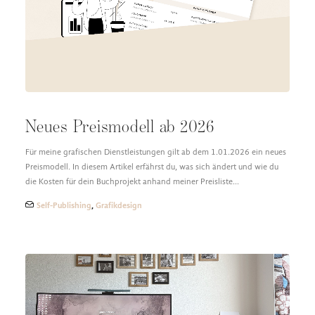
DESIGN FAQ
PRESSEMATERIAL
WALLPAPER
STOCKDATEN
PRESSE, INTERVIEWS & CO
KONTAKT
Neues Preismodell ab 2026
Für meine grafischen Dienstleistungen gilt ab dem 1.01.2026 ein neues
Preismodell. In diesem Artikel erfährst du, was sich ändert und wie du
die Kosten für dein Buchprojekt anhand meiner Preisliste…
Self-Publishing
,
Grafikdesign