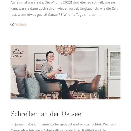
Auf einmal war sie da. Die Wildnis 2022! Und ebenso schnell, wie sie
kam, war sie dann auch schon wieder vorbei. Unglaublich, wie die Zeit
rast, wenn etwas gut ist! Ganze 73 Wildnis-Tage sind es in…
Wildnis
Schreiben an der Ostsee
Im Januar habe ich meine Koffer gepackt und bin geflüchtet. Weg von
Corona-Nachrichten, Arbeitsalltag, schlechter Stadtluft und dem