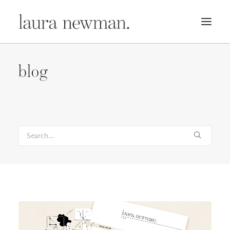
PORTFOLIO
blog
PREMADES
PREISLISTE
KURSE
NEWS
BÜCHER
TRAILER
BLOG
MERCH
ÜBER MICH