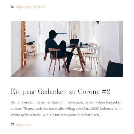
Allgemein
,
Wildnis
Ein paar Gedanken zu Corona #2
Beinahe ein Jahr ist es her, dass ich meine ganz persönlichen Gedanken
zu dem Thema, welches unser aller Alltag seit März 2020 beherrscht, in
Worte gefasst habe. Wie die meisten Menschen hatte ich…
Allgemein