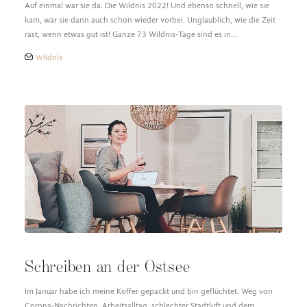
Auf einmal war sie da. Die Wildnis 2022! Und ebenso schnell, wie sie
kam, war sie dann auch schon wieder vorbei. Unglaublich, wie die Zeit
rast, wenn etwas gut ist! Ganze 73 Wildnis-Tage sind es in…
Wildnis
Schreiben an der Ostsee
Im Januar habe ich meine Koffer gepackt und bin geflüchtet. Weg von
Corona-Nachrichten, Arbeitsalltag, schlechter Stadtluft und dem