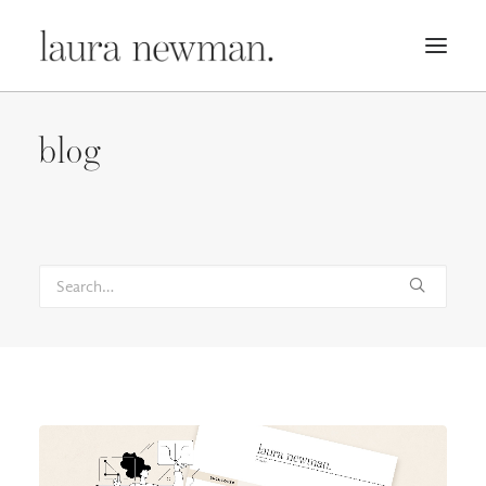
PORTFOLIO
blog
PREMADES
PREISLISTE
KURSE
NEWS
BÜCHER
TRAILER
BLOG
MERCH
ÜBER MICH