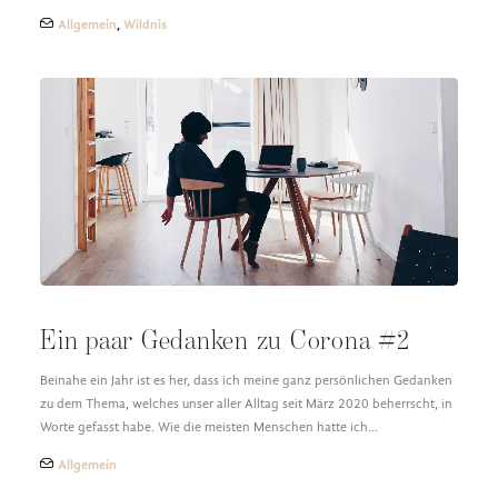
Allgemein
,
Wildnis
Ein paar Gedanken zu Corona #2
Beinahe ein Jahr ist es her, dass ich meine ganz persönlichen Gedanken
zu dem Thema, welches unser aller Alltag seit März 2020 beherrscht, in
Worte gefasst habe. Wie die meisten Menschen hatte ich…
Allgemein