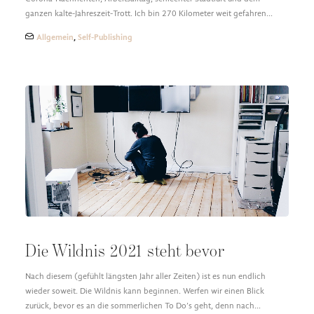
ganzen kalte-Jahreszeit-Trott. Ich bin 270 Kilometer weit gefahren…
Allgemein
,
Self-Publishing
Die Wildnis 2021 steht bevor
Nach diesem (gefühlt längsten Jahr aller Zeiten) ist es nun endlich
wieder soweit. Die Wildnis kann beginnen. Werfen wir einen Blick
zurück, bevor es an die sommerlichen To Do’s geht, denn nach…