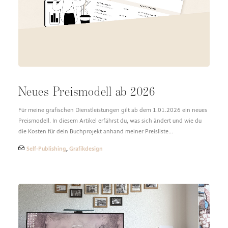
DESIGN FAQ
PRESSEMATERIAL
WALLPAPER
STOCKDATEN
PRESSE, INTERVIEWS & CO
KONTAKT
Neues Preismodell ab 2026
Für meine grafischen Dienstleistungen gilt ab dem 1.01.2026 ein neues
Preismodell. In diesem Artikel erfährst du, was sich ändert und wie du
die Kosten für dein Buchprojekt anhand meiner Preisliste…
Self-Publishing
,
Grafikdesign