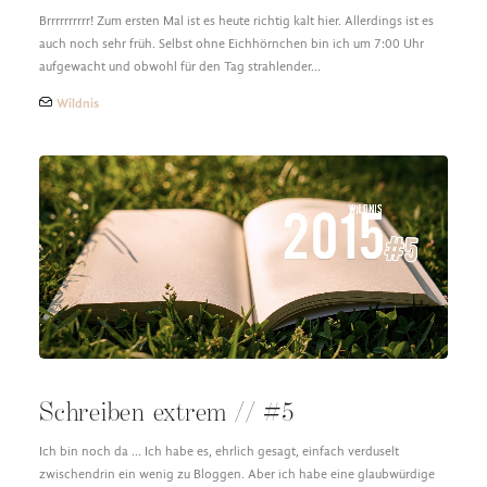
Brrrrrrrrrr! Zum ersten Mal ist es heute richtig kalt hier. Allerdings ist es
auch noch sehr früh. Selbst ohne Eichhörnchen bin ich um 7:00 Uhr
aufgewacht und obwohl für den Tag strahlender…
Wildnis
Schreiben extrem // #5
Ich bin noch da ... Ich habe es, ehrlich gesagt, einfach verduselt
zwischendrin ein wenig zu Bloggen. Aber ich habe eine glaubwürdige