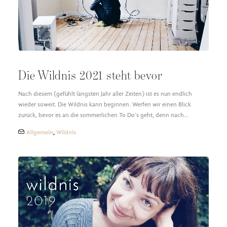
Die Wildnis 2021 steht bevor
Nach diesem (gefühlt längsten Jahr aller Zeiten) ist es nun endlich
wieder soweit. Die Wildnis kann beginnen. Werfen wir einen Blick
zurück, bevor es an die sommerlichen To Do’s geht, denn nach…
Allgemein
,
Wildnis