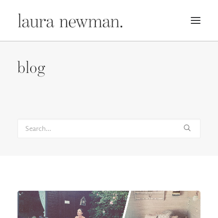
PORTFOLIO
blog
PREMADES
PREISLISTE
KURSE
NEWS
BÜCHER
TRAILER
BLOG
MERCH
ÜBER MICH