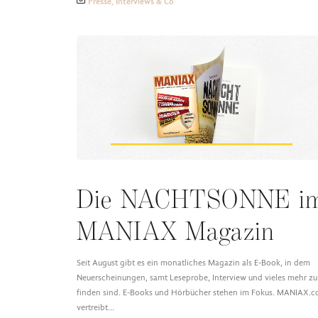
Presse, Interviews & Co
Die NACHTSONNE i
MANIAX Magazin
Seit August gibt es ein monatliches Magazin als E-Book, in dem
Neuerscheinungen, samt Leseprobe, Interview und vieles mehr zu
finden sind. E-Books und Hörbücher stehen im Fokus. MANIAX.c
vertreibt…