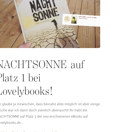
NACHTSONNE auf
Platz 1 bei
Lovelybooks!
h glaube ja inzwischen, dass beinahe alles möglich ist aber vorige
che war ich dann doch ziemlich überrascht! Ihr habt die
CHTSONNE auf Platz 1 der neu erschienenen eBooks auf
ovelybooks.de…