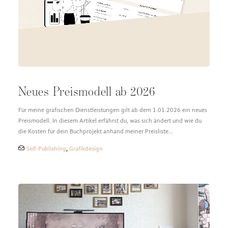
DESIGN FAQ
PRESSEMATERIAL
WALLPAPER
STOCKDATEN
PRESSE, INTERVIEWS & CO
KONTAKT
Neues Preismodell ab 2026
Für meine grafischen Dienstleistungen gilt ab dem 1.01.2026 ein neues
Preismodell. In diesem Artikel erfährst du, was sich ändert und wie du
die Kosten für dein Buchprojekt anhand meiner Preisliste…
Self-Publishing
,
Grafikdesign