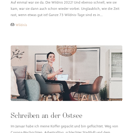
Auf einmal war sie da. Die Wildnis 2022! Und ebenso schnell, wie sie
kam, war sie dann auch schon wieder vorbei. Unglaublich, wie die Zeit
rast, wenn etwas gut ist! Ganze 73 Wildnis-Tage sind es in…
Wildnis
Schreiben an der Ostsee
Im Januar habe ich meine Koffer gepackt und bin geflüchtet. Weg von
Corona-Nachrichten, Arbeitsalltag, schlechter Stadtluft und dem