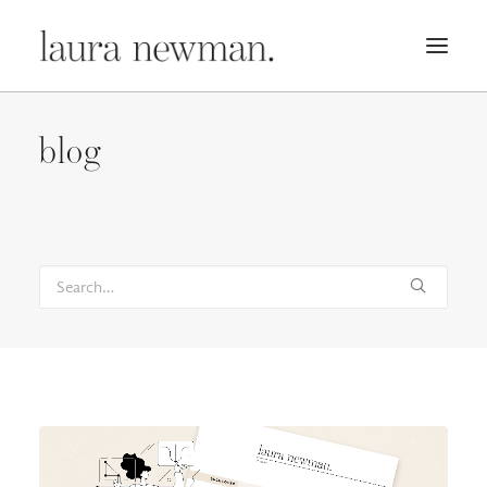
PORTFOLIO
blog
PREMADES
PREISLISTE
KURSE
NEWS
BÜCHER
TRAILER
BLOG
MERCH
ÜBER MICH