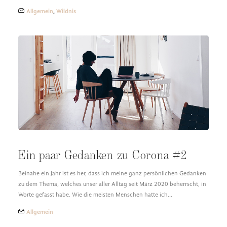
Allgemein
,
Wildnis
Ein paar Gedanken zu Corona #2
Beinahe ein Jahr ist es her, dass ich meine ganz persönlichen Gedanken
zu dem Thema, welches unser aller Alltag seit März 2020 beherrscht, in
Worte gefasst habe. Wie die meisten Menschen hatte ich…
Allgemein