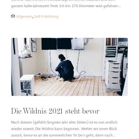
ganzen kalte-Jahreszeit-Trott. Ich bin 270 Kilometer weit gefahren…
Allgemein
,
Self-Publishing
Die Wildnis 2021 steht bevor
Nach diesem (gefühlt längsten Jahr aller Zeiten) ist es nun endlich
wieder soweit. Die Wildnis kann beginnen. Werfen wir einen Blick
zurück, bevor es an die sommerlichen To Do’s geht, denn nach…