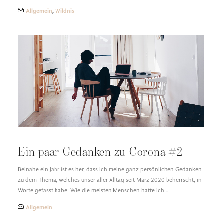
Allgemein
,
Wildnis
Ein paar Gedanken zu Corona #2
Beinahe ein Jahr ist es her, dass ich meine ganz persönlichen Gedanken
zu dem Thema, welches unser aller Alltag seit März 2020 beherrscht, in
Worte gefasst habe. Wie die meisten Menschen hatte ich…
Allgemein