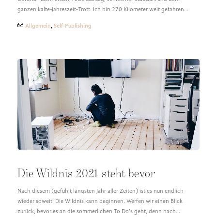
ganzen kalte-Jahreszeit-Trott. Ich bin 270 Kilometer weit gefahren…
Allgemein
,
Self-Publishing
Die Wildnis 2021 steht bevor
Nach diesem (gefühlt längsten Jahr aller Zeiten) ist es nun endlich
wieder soweit. Die Wildnis kann beginnen. Werfen wir einen Blick
zurück, bevor es an die sommerlichen To Do’s geht, denn nach…