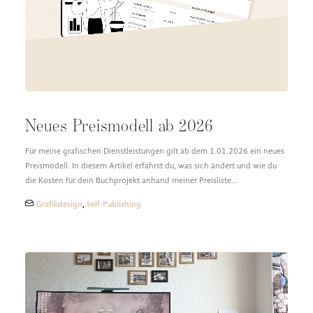
DESIGN FAQ
PRESSEMATERIAL
WALLPAPER
STOCKDATEN
PRESSE, INTERVIEWS & CO
KONTAKT
Neues Preismodell ab 2026
Für meine grafischen Dienstleistungen gilt ab dem 1.01.2026 ein neues
Preismodell. In diesem Artikel erfährst du, was sich ändert und wie du
die Kosten für dein Buchprojekt anhand meiner Preisliste…
Grafikdesign
,
Self-Publishing