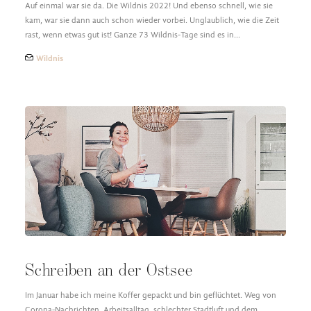
Auf einmal war sie da. Die Wildnis 2022! Und ebenso schnell, wie sie
kam, war sie dann auch schon wieder vorbei. Unglaublich, wie die Zeit
rast, wenn etwas gut ist! Ganze 73 Wildnis-Tage sind es in…
Wildnis
Schreiben an der Ostsee
Im Januar habe ich meine Koffer gepackt und bin geflüchtet. Weg von
Corona-Nachrichten, Arbeitsalltag, schlechter Stadtluft und dem