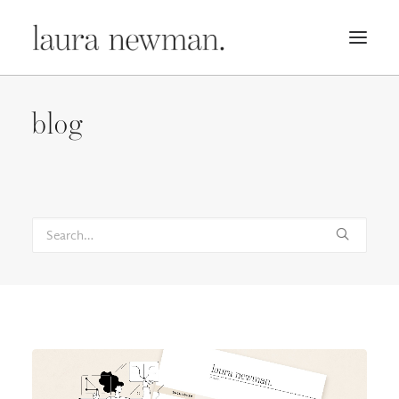
PORTFOLIO
blog
PREMADES
PREISLISTE
KURSE
NEWS
BÜCHER
TRAILER
BLOG
MERCH
ÜBER MICH