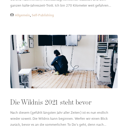
ganzen kalte-Jahreszeit-Trott. Ich bin 270 Kilometer weit gefahren…
Allgemein
,
Self-Publishing
Die Wildnis 2021 steht bevor
Nach diesem (gefühlt längsten Jahr aller Zeiten) ist es nun endlich
wieder soweit. Die Wildnis kann beginnen. Werfen wir einen Blick
zurück, bevor es an die sommerlichen To Do’s geht, denn nach…