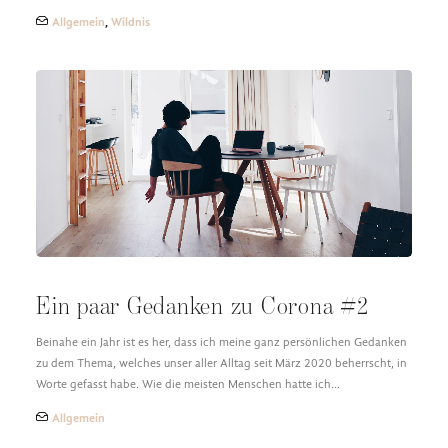
Allgemein
,
Wildnis
Ein paar Gedanken zu Corona #2
Beinahe ein Jahr ist es her, dass ich meine ganz persönlichen Gedanken
zu dem Thema, welches unser aller Alltag seit März 2020 beherrscht, in
Worte gefasst habe. Wie die meisten Menschen hatte ich…
Allgemein