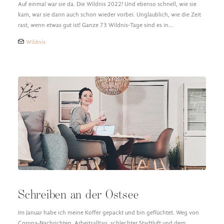
Auf einmal war sie da. Die Wildnis 2022! Und ebenso schnell, wie sie
kam, war sie dann auch schon wieder vorbei. Unglaublich, wie die Zeit
rast, wenn etwas gut ist! Ganze 73 Wildnis-Tage sind es in…
Wildnis
Schreiben an der Ostsee
Im Januar habe ich meine Koffer gepackt und bin geflüchtet. Weg von
Corona-Nachrichten, Arbeitsalltag, schlechter Stadtluft und dem