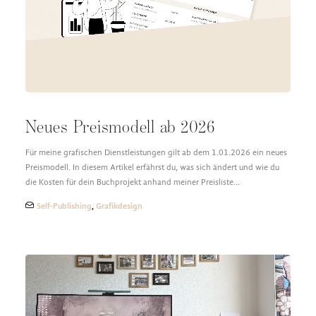
DESIGN FAQ
PRESSEMATERIAL
WALLPAPER
STOCKDATEN
PRESSE, INTERVIEWS & CO
KONTAKT
Neues Preismodell ab 2026
Für meine grafischen Dienstleistungen gilt ab dem 1.01.2026 ein neues
Preismodell. In diesem Artikel erfährst du, was sich ändert und wie du
die Kosten für dein Buchprojekt anhand meiner Preisliste…
Self-Publishing
,
Grafikdesign