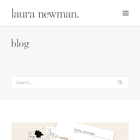
PORTFOLIO
blog
PREMADES
PREISLISTE
KURSE
NEWS
BÜCHER
TRAILER
BLOG
MERCH
ÜBER MICH