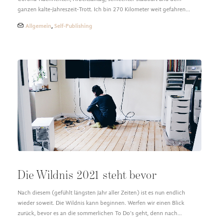
ganzen kalte-Jahreszeit-Trott. Ich bin 270 Kilometer weit gefahren…
Allgemein
,
Self-Publishing
Die Wildnis 2021 steht bevor
Nach diesem (gefühlt längsten Jahr aller Zeiten) ist es nun endlich
wieder soweit. Die Wildnis kann beginnen. Werfen wir einen Blick
zurück, bevor es an die sommerlichen To Do’s geht, denn nach…