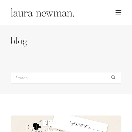
PORTFOLIO
blog
PREMADES
PREISLISTE
KURSE
NEWS
BÜCHER
TRAILER
BLOG
MERCH
ÜBER MICH