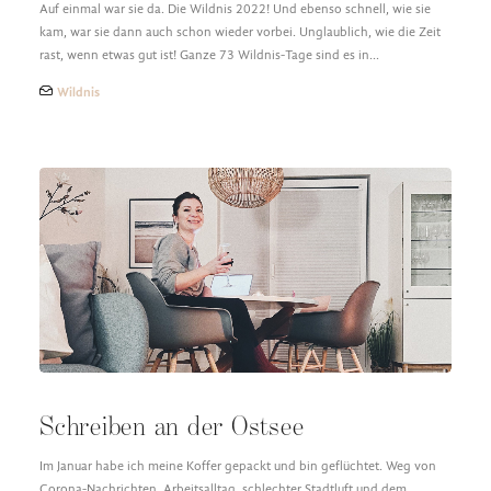
Auf einmal war sie da. Die Wildnis 2022! Und ebenso schnell, wie sie
kam, war sie dann auch schon wieder vorbei. Unglaublich, wie die Zeit
rast, wenn etwas gut ist! Ganze 73 Wildnis-Tage sind es in…
Wildnis
Schreiben an der Ostsee
Im Januar habe ich meine Koffer gepackt und bin geflüchtet. Weg von
Corona-Nachrichten, Arbeitsalltag, schlechter Stadtluft und dem