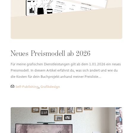
DESIGN FAQ
PRESSEMATERIAL
WALLPAPER
STOCKDATEN
PRESSE, INTERVIEWS & CO
KONTAKT
Neues Preismodell ab 2026
Für meine grafischen Dienstleistungen gilt ab dem 1.01.2026 ein neues
Preismodell. In diesem Artikel erfährst du, was sich ändert und wie du
die Kosten für dein Buchprojekt anhand meiner Preisliste…
Self-Publishing
,
Grafikdesign