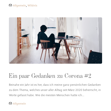
Allgemein
,
Wildnis
Ein paar Gedanken zu Corona #2
Beinahe ein Jahr ist es her, dass ich meine ganz persönlichen Gedanken
zu dem Thema, welches unser aller Alltag seit März 2020 beherrscht, in
Worte gefasst habe. Wie die meisten Menschen hatte ich…
Allgemein