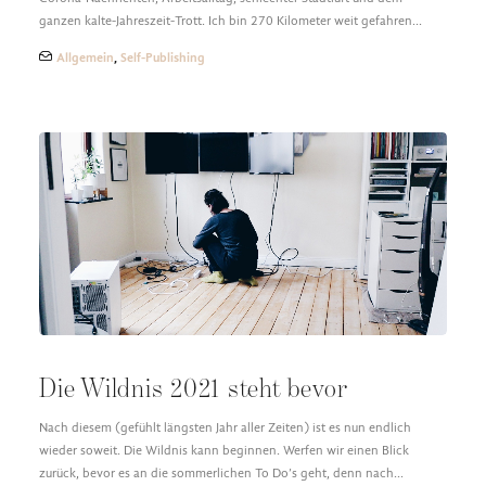
ganzen kalte-Jahreszeit-Trott. Ich bin 270 Kilometer weit gefahren…
Allgemein
,
Self-Publishing
Die Wildnis 2021 steht bevor
Nach diesem (gefühlt längsten Jahr aller Zeiten) ist es nun endlich
wieder soweit. Die Wildnis kann beginnen. Werfen wir einen Blick
zurück, bevor es an die sommerlichen To Do’s geht, denn nach…