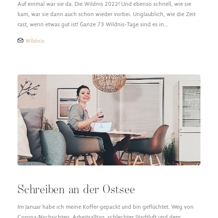
Auf einmal war sie da. Die Wildnis 2022! Und ebenso schnell, wie sie
kam, war sie dann auch schon wieder vorbei. Unglaublich, wie die Zeit
rast, wenn etwas gut ist! Ganze 73 Wildnis-Tage sind es in…
Wildnis
Schreiben an der Ostsee
Im Januar habe ich meine Koffer gepackt und bin geflüchtet. Weg von
Corona-Nachrichten, Arbeitsalltag, schlechter Stadtluft und dem