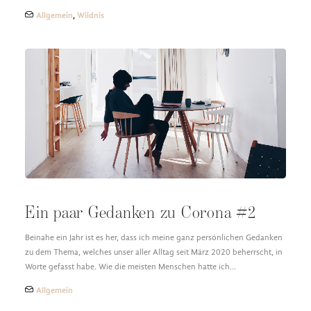
Allgemein
,
Wildnis
Ein paar Gedanken zu Corona #2
Beinahe ein Jahr ist es her, dass ich meine ganz persönlichen Gedanken
zu dem Thema, welches unser aller Alltag seit März 2020 beherrscht, in
Worte gefasst habe. Wie die meisten Menschen hatte ich…
Allgemein