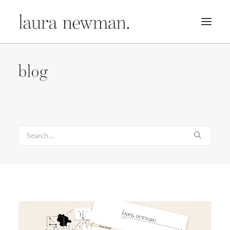
PORTFOLIO
blog
PREMADES
PREISLISTE
KURSE
NEWS
BÜCHER
TRAILER
BLOG
MERCH
ÜBER MICH