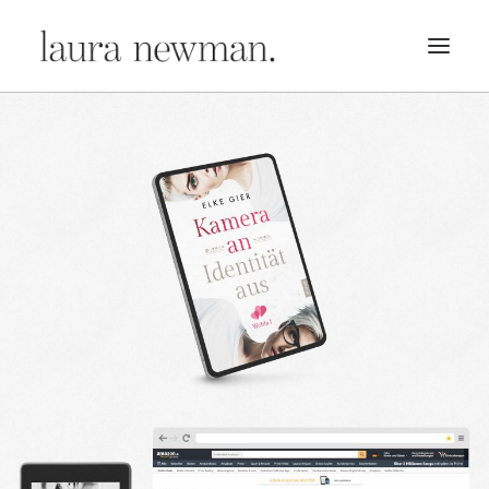
PORTFOLIO
PREMADES
PREISLISTE
KURSE
NEWS
BÜCHER
TRAILER
BLOG
MERCH
ÜBER MICH