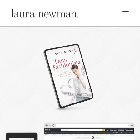
PORTFOLIO
PREMADES
PREISLISTE
KURSE
NEWS
BÜCHER
TRAILER
BLOG
MERCH
ÜBER MICH