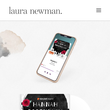
PORTFOLIO
PREMADES
PREISLISTE
KURSE
NEWS
BÜCHER
TRAILER
BLOG
MERCH
ÜBER MICH