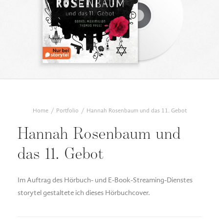
DESIGN FAQ
PRESSEMATERIAL
WALLPAPER
STOCKDATEN
PRESSE, INTERVIEWS & CO
KONTAKT
Home
Portfolio
Hannah Rosenbaum und das 11. Gebot
Hannah Rosenbaum und
das 11. Gebot
Im Auftrag des Hörbuch- und E-Book-Streaming-Dienstes
storytel gestaltete ich dieses Hörbuchcover.