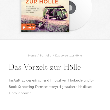
DESIGN FAQ
PRESSEMATERIAL
WALLPAPER
STOCKDATEN
PRESSE, INTERVIEWS & CO
KONTAKT
Home
Portfolio
Das Vorzelt zur Hölle
Das Vorzelt zur Hölle
Im Auftrag des erfrischend innovativen Hörbuch- und E-
Book-Streaming-Dienstes storytel gestaltete ich dieses
Hörbuchcover.