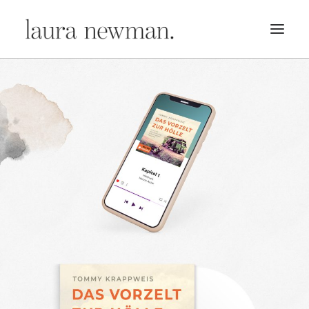
PORTFOLIO
PREMADES
PREISLISTE
KURSE
NEWS
BÜCHER
TRAILER
BLOG
MERCH
ÜBER MICH