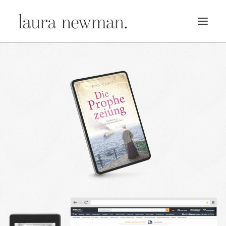
PORTFOLIO
PREMADES
PREISLISTE
KURSE
NEWS
BÜCHER
TRAILER
BLOG
MERCH
ÜBER MICH