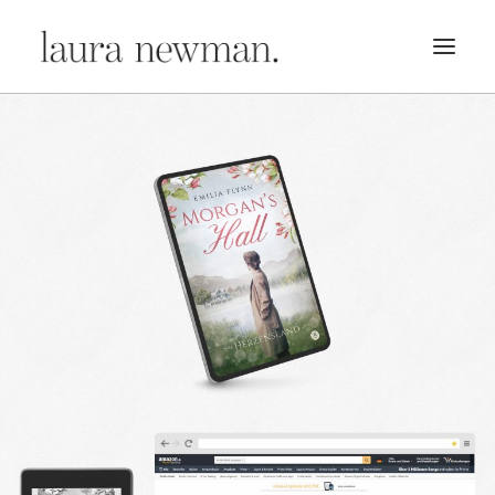
PORTFOLIO
PREMADES
PREISLISTE
KURSE
NEWS
BÜCHER
TRAILER
BLOG
MERCH
ÜBER MICH