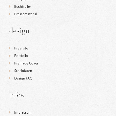
DESIGN FAQ
Buchtrailer
PRESSEMATERIAL
Pressematerial
WALLPAPER
STOCKDATEN
design
PRESSE, INTERVIEWS & CO
KONTAKT
Preisliste
Portfolio
Premade Cover
Stockdaten
Design FAQ
infos
Impressum