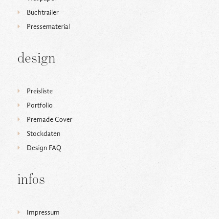
DESIGN FAQ
Buchtrailer
PRESSEMATERIAL
Pressematerial
WALLPAPER
STOCKDATEN
design
PRESSE, INTERVIEWS & CO
KONTAKT
Preisliste
Portfolio
Premade Cover
Stockdaten
Design FAQ
infos
Impressum