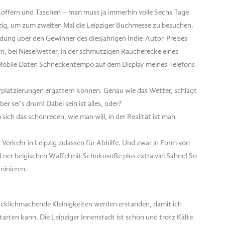
Koffern und Taschen – man muss ja immerhin volle Sechs Tage
zig, um zum zweiten Mal die Leipziger Buchmesse zu besuchen.
idung über den Gewinner des diesjährigen Indie-Autor-Preises
n, bei Nieselwetter, in der schmutzigen Raucherecke eines
 Mobile Daten Schneckentempo auf dem Display meines Telefons
rplatzierungen ergattern können. Genau wie das Wetter, schlägt
 sei’s drum! Dabei sein ist alles, oder?
 sich das schönreden, wie man will, in der Realität ist man
 Verkehr in Leipzig zulassen für Abhilfe. Und zwar in Form von
 ner belgischen Waffel mit Schokosoße plus extra viel Sahne! So
iminieren.
lücklichmachende Kleinigkeiten werden erstanden, damit ich
arten kann. Die Leipziger Innenstadt ist schön und trotz Kälte