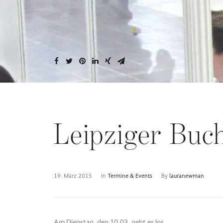
Leipziger Buc
19. März 2015
In
Termine & Events
By
lauranewman
Am Dienstag, den 10.03. geht es los.