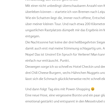
Mit einer nicht unbedingt überschaubaren Anzahl von 
überleben können – startete ich von Bremen nach Leip
Wie ein Schatten liegt die, immer noch offene, Entsche
über meiner kleinen Tour. Und nach etwa 200 Kilometer
ungastlichen Rastplatzes dümpelt mir das Ergebnis im
entgegen.
Die Nachtsonne hat keine der drei heißbegehrten Siege
damit auch erst mal meine Stimmung schlagartig um. Aber
Nope! Das ist Unsinn! Ein Spruch für Verlierer! Man kann
einfach nur enttäuscht. Punkt.
Deswegen sorge ich so schnell es Hotel Checkin und der
drei Chili Cheese Burgern, sechs Hähnchen Nuggets und
lässt sich die Schmach glücklicherweise recht schnell el
Und dann folgt Tag eins mit Power-Shopping
Eine neue Hose, eine vergessene Bürste und ein paar g
emotional gestärkt und entspannt in den Messetrubel st