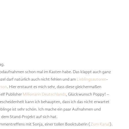
ag.
Moodaufnahmen schon mal im Kasten habe. Das klappt auch ganz
zel darf natürlich auch nicht fehlen und am
Lieblingsautoren
-
rson
. Hier erstaunt es mich sehr, dass diese gleichermaßen
elf Publisher
Millionärin Deutschlands
, Glückwunsch Poppy! –
escheidenheit kann ich behaupten, dass ich das nicht erwartet
eblinge ist sehr schön. Ich mache ein paar Aufnahmen und
 dem Stand-Projekt auf sich hat.
ammentreffens mit Sonja, einer tollen Booktuberin (
Zum Kanal
).