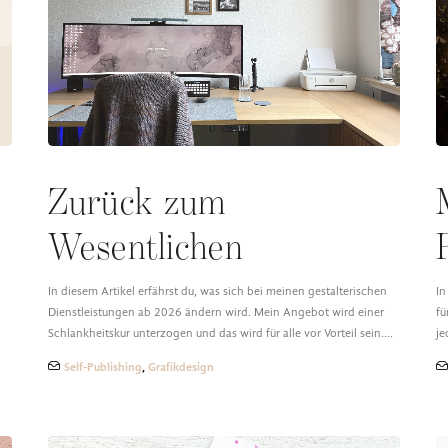
Zurück zum
Wesentlichen
In diesem Artikel erfährst du, was sich bei meinen gestalterischen
In
Dienstleistungen ab 2026 ändern wird. Mein Angebot wird einer
fü
Schlankheitskur unterzogen und das wird für alle vor Vorteil sein.…
je
Self-Publishing
,
Grafikdesign