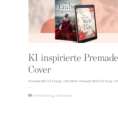
KI inspirierte Premad
Cover
Premade M37125 €zzgl. 19% MwSt. Premade M36125 €zzgl. 1
…
Self-Publishing
,
Grafikdesign