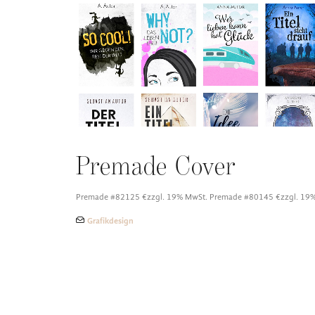
Premade Cover
Premade #82125 €zzgl. 19% MwSt. Premade #80145 €zzgl. 19
Grafikdesign