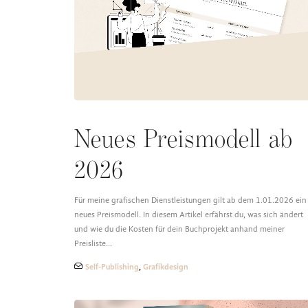
Neues Preismodell ab
2026
Für meine grafischen Dienstleistungen gilt ab dem 1.01.2026 ein
neues Preismodell. In diesem Artikel erfährst du, was sich ändert
und wie du die Kosten für dein Buchprojekt anhand meiner
Preisliste…
Self-Publishing
,
Grafikdesign