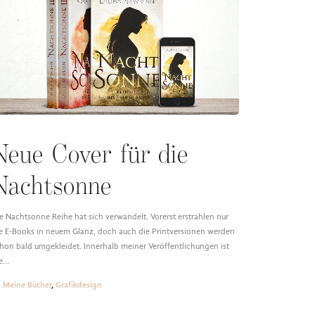
Neue Cover für die
Nachtsonne
e Nachtsonne Reihe hat sich verwandelt. Vorerst erstrahlen nur
e E-Books in neuem Glanz, doch auch die Printversionen werden
hon bald umgekleidet. Innerhalb meiner Veröffentlichungen ist
ie…
Meine Bücher
,
Grafikdesign