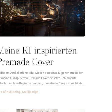
Meine KI inspirierten
Premade Cover
 diesem Artikel erfährst du, wie ich von einer KI generierte Bilder
r meine KI inspirierten Premade Cover einsetze. Ich möchte
doch gleich zu Beginn anmerken, dass dieser Blogpost nicht als…
Self-Publishing
,
Grafikdesign