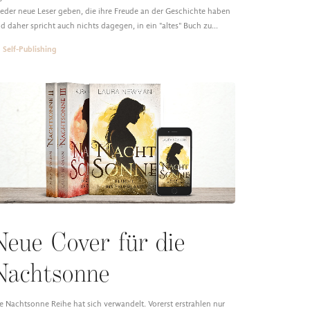
eder neue Leser geben, die ihre Freude an der Geschichte haben
d daher spricht auch nichts dagegen, in ein "altes" Buch zu…
Self-Publishing
Neue Cover für die
Nachtsonne
e Nachtsonne Reihe hat sich verwandelt. Vorerst erstrahlen nur