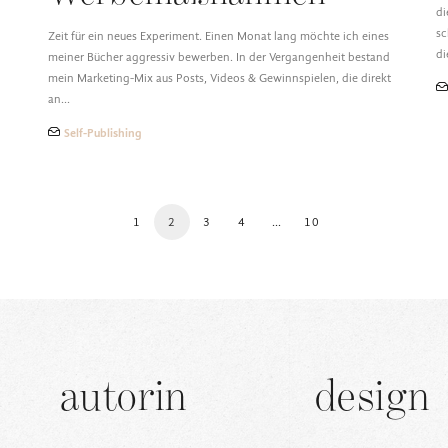
di
sc
Zeit für ein neues Experiment. Einen Monat lang möchte ich eines
d
meiner Bücher aggressiv bewerben. In der Vergangenheit bestand
mein Marketing-Mix aus Posts, Videos & Gewinnspielen, die direkt
an…
Self-Publishing
1
2
3
4
…
10
autorin
design