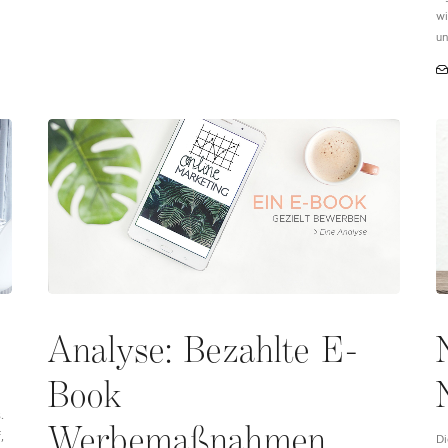
wi
un
Analyse: Bezahlte E-
Book
.
Werbemaßnahmen
,
Di