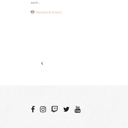
euch…
Termine & Events