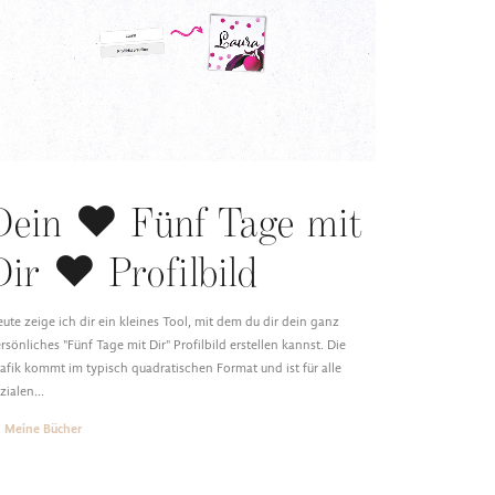
Dein ♥ Fünf Tage mit
Dir ♥ Profilbild
ute zeige ich dir ein kleines Tool, mit dem du dir dein ganz
rsönliches "Fünf Tage mit Dir" Profilbild erstellen kannst. Die
afik kommt im typisch quadratischen Format und ist für alle
zialen…
Meine Bücher