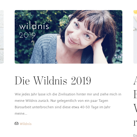
Die Wildnis 2019
Wie jedes Jahr lasse ich die Zivilisation hinter mir und ziehe mich in
meine Wildnis zurück. Nur gelegentlich von ein paar Tagen
Büroarbeit unterbrochen sind diese etwa 40-50 Tage im Jahr
meine…
Wildnis
Ei