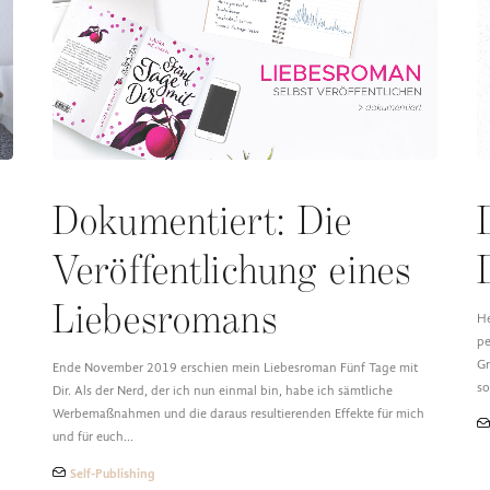
Dokumentiert: Die
Veröffentlichung eines
Liebesromans
He
pe
Gr
Ende November 2019 erschien mein Liebesroman Fünf Tage mit
so
Dir. Als der Nerd, der ich nun einmal bin, habe ich sämtliche
Werbemaßnahmen und die daraus resultierenden Effekte für mich
und für euch…
Self-Publishing