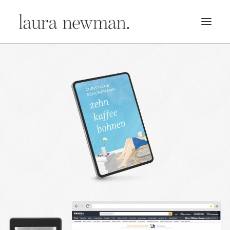
PORTFOLIO
PREMADES
PREISLISTE
KURSE
NEWS
BÜCHER
TRAILER
BLOG
MERCH
ÜBER MICH