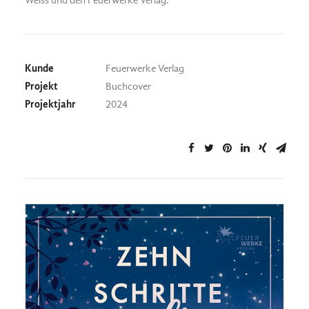
Weiss und den Feuerwerke Verlag.
Kunde
Feuerwerke Verlag
Projekt
Buchcover
Projektjahr
2024