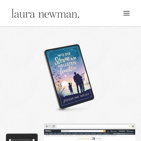
PORTFOLIO
PREMADES
PREISLISTE
KURSE
NEWS
BÜCHER
TRAILER
BLOG
MERCH
ÜBER MICH