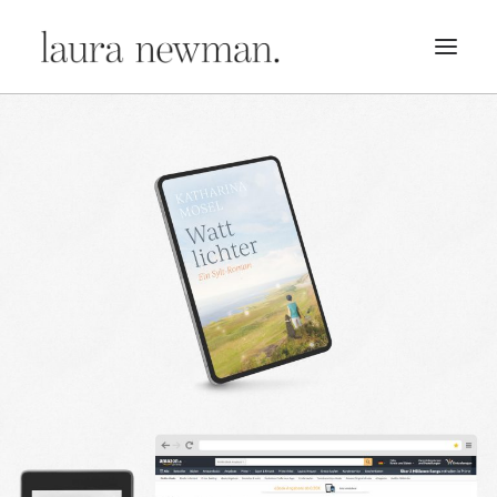
PORTFOLIO
PREMADES
PREISLISTE
KURSE
NEWS
BÜCHER
TRAILER
BLOG
MERCH
ÜBER MICH