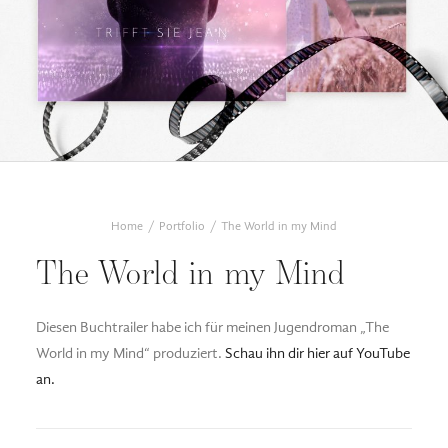
DESIGN FAQ
PRESSEMATERIAL
WALLPAPER
STOCKDATEN
PRESSE, INTERVIEWS & CO
KONTAKT
Home
Portfolio
The World in my Mind
The World in my Mind
Diesen Buchtrailer habe ich für meinen Jugendroman „The
World in my Mind“ produziert.
Schau ihn dir hier auf YouTube
an.