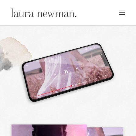
PORTFOLIO
PREMADES
PREISLISTE
KURSE
NEWS
BÜCHER
TRAILER
BLOG
MERCH
ÜBER MICH