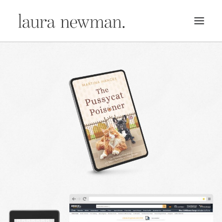
PORTFOLIO
PREMADES
PREISLISTE
KURSE
NEWS
BÜCHER
TRAILER
BLOG
MERCH
ÜBER MICH