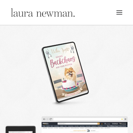
PORTFOLIO
PREMADES
PREISLISTE
KURSE
NEWS
BÜCHER
TRAILER
BLOG
MERCH
ÜBER MICH