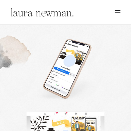
PORTFOLIO
PREMADES
PREISLISTE
KURSE
NEWS
BÜCHER
TRAILER
BLOG
MERCH
ÜBER MICH