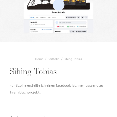
DESIGN FAQ
PRESSEMATERIAL
WALLPAPER
STOCKDATEN
PRESSE, INTERVIEWS & CO
KONTAKT
Home
Portfolio
Sihing Tobias
Sihing Tobias
Für Sabine erstellte ich einen facebook-Banner, passend zu
ihrem Buchprojekt.