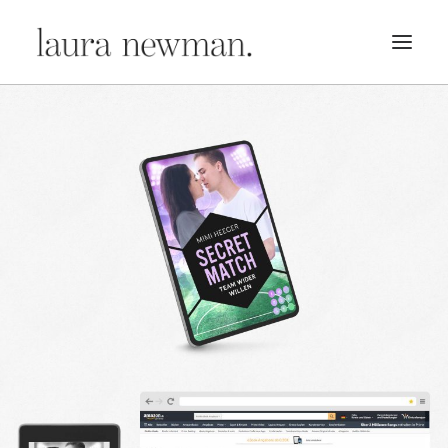
PORTFOLIO
PREMADES
PREISLISTE
KURSE
NEWS
BÜCHER
TRAILER
BLOG
MERCH
ÜBER MICH