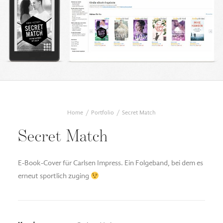
DESIGN FAQ
PRESSEMATERIAL
WALLPAPER
STOCKDATEN
PRESSE, INTERVIEWS & CO
KONTAKT
Home
Portfolio
Secret Match
Secret Match
E-Book-Cover für Carlsen Impress. Ein Folgeband, bei dem es
erneut sportlich zuging