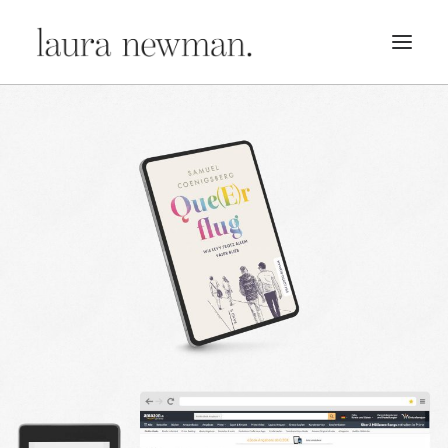
PORTFOLIO
PREMADES
PREISLISTE
KURSE
NEWS
BÜCHER
TRAILER
BLOG
MERCH
ÜBER MICH