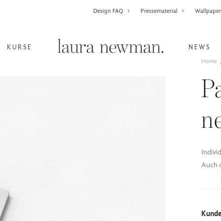
Design FAQ
Pressematerial
Wallpape
KURSE
NEWS
Home
P
n
Indivi
Auch d
Kund