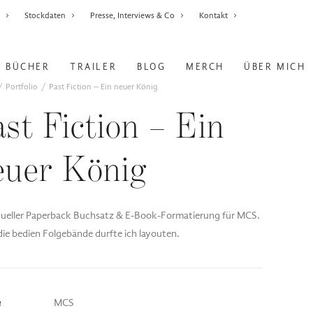
r
Stockdaten
Presse, Interviews & Co
Kontakt
BÜCHER
TRAILER
BLOG
MERCH
ÜBER MICH
Portfolio
Past Fiction – Ein neuer König
ast Fiction – Ein
euer König
dueller Paperback Buchsatz & E-Book-Formatierung für MCS.
ie bedien Folgebände durfte ich layouten.
e
MCS