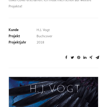
tolles Cover erschaffen. Ich freue mich schon auf weitere
Projekte!
Kunde
H.J. Vogt
Projekt
Buchcover
Projektjahr
2018