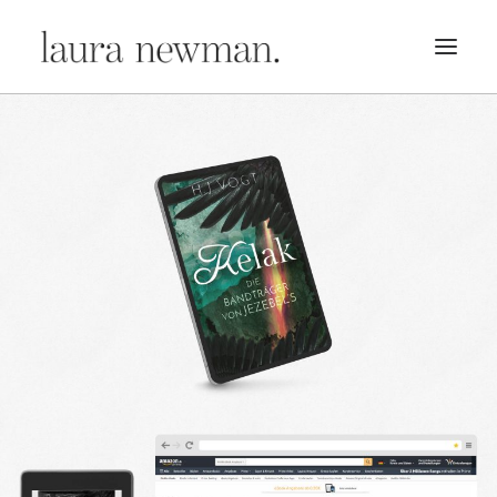
PORTFOLIO
PREMADES
PREISLISTE
KURSE
NEWS
BÜCHER
TRAILER
BLOG
MERCH
ÜBER MICH