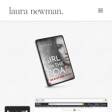
PORTFOLIO
PREMADES
PREISLISTE
KURSE
NEWS
BÜCHER
TRAILER
BLOG
MERCH
ÜBER MICH