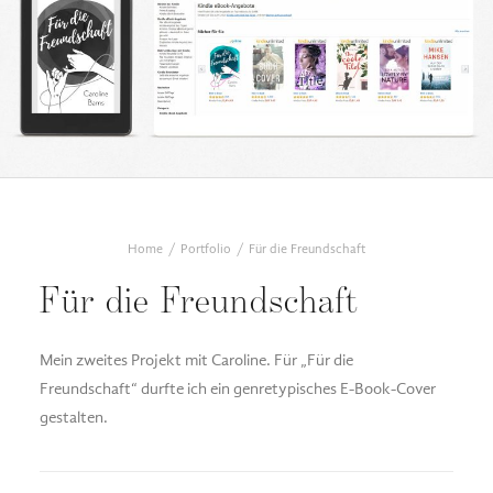
DESIGN FAQ
PRESSEMATERIAL
WALLPAPER
STOCKDATEN
PRESSE, INTERVIEWS & CO
KONTAKT
Home
Portfolio
Für die Freundschaft
Für die Freundschaft
Mein zweites Projekt mit Caroline. Für „Für die
Freundschaft“ durfte ich ein genretypisches E-Book-Cover
gestalten.