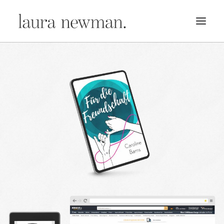
PORTFOLIO
PREMADES
PREISLISTE
KURSE
NEWS
BÜCHER
TRAILER
BLOG
MERCH
ÜBER MICH