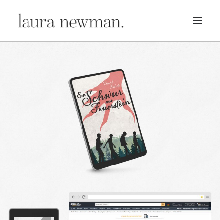
PORTFOLIO
PREMADES
PREISLISTE
KURSE
NEWS
BÜCHER
TRAILER
BLOG
MERCH
ÜBER MICH