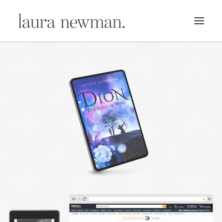
PORTFOLIO
PREMADES
PREISLISTE
KURSE
NEWS
BÜCHER
TRAILER
BLOG
MERCH
ÜBER MICH