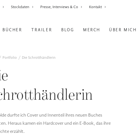
r
Stockdaten
Presse, Interviews & Co
Kontakt
BÜCHER
TRAILER
BLOG
MERCH
ÜBER MICH
Portfolio
Die Schrotthändlerin
ie
chrotthändlerin
olde durfte ich Cover und Innenteil ihres neuen Buches
ten. Heraus kamen ein Hardcover und ein E-Book, das ihre
chte erzählt.