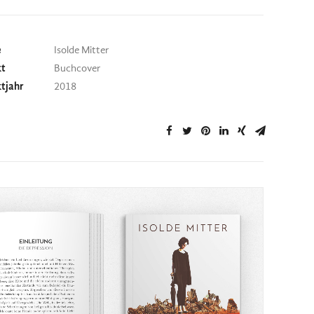
e
Isolde Mitter
kt
Buchcover
ktjahr
2018