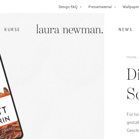
Design FAQ
Pressematerial
Wallpape
KURSE
NEWS
Home
D
S
Für Is
gestal
Geschi