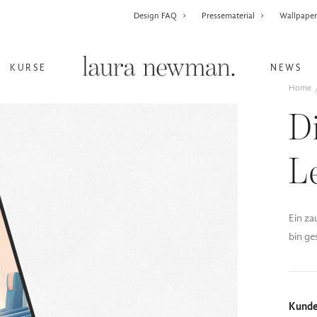
Design FAQ
Pressematerial
Wallpape
KURSE
NEWS
Home
D
L
Ein za
bin ge
Kund