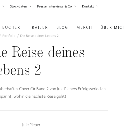
r
Stockdaten
Presse, Interviews & Co
Kontakt
BÜCHER
TRAILER
BLOG
MERCH
ÜBER MICH
Portfolio
Die Reise deines Lebens 2
ie Reise deines
ebens 2
uberhaftes Cover für Band 2 von Jule Piepers Erfolgsserie. Ich
spannt, wohin die nächste Reise geht!
e
Jule Pieper