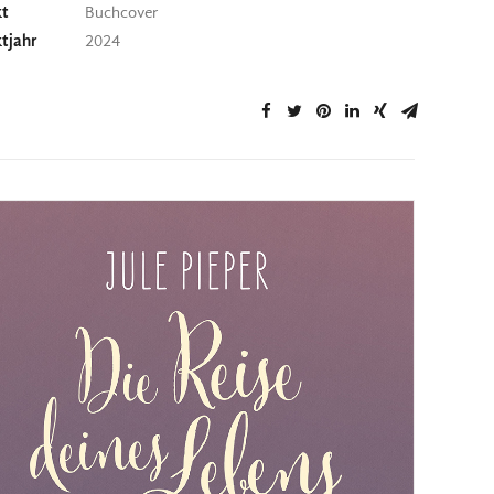
kt
Buchcover
ktjahr
2024