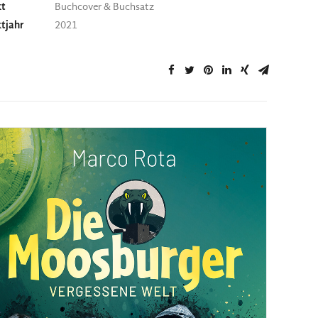
kt
Buchcover & Buchsatz
ktjahr
2021