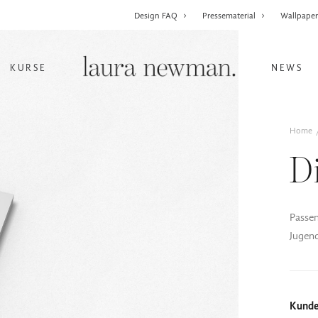
Design FAQ
Pressematerial
Wallpape
KURSE
NEWS
Home
D
Passen
Jugend
Kund