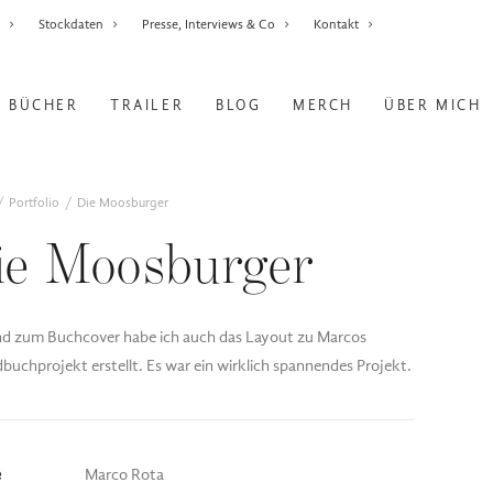
r
Stockdaten
Presse, Interviews & Co
Kontakt
BÜCHER
TRAILER
BLOG
MERCH
ÜBER MICH
Portfolio
Die Moosburger
ie Moosburger
d zum Buchcover habe ich auch das Layout zu Marcos
buchprojekt erstellt. Es war ein wirklich spannendes Projekt.
e
Marco Rota