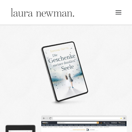
PORTFOLIO
PREMADES
PREISLISTE
KURSE
NEWS
BÜCHER
TRAILER
BLOG
MERCH
ÜBER MICH