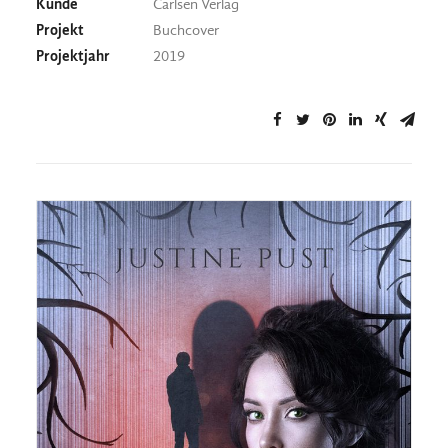
Kunde
Carlsen Verlag
Projekt
Buchcover
Projektjahr
2019