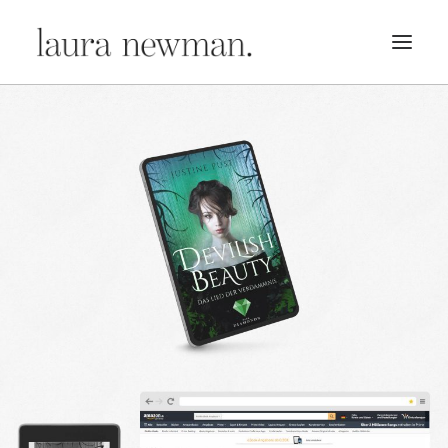
PORTFOLIO
PREMADES
PREISLISTE
KURSE
NEWS
BÜCHER
TRAILER
BLOG
MERCH
ÜBER MICH