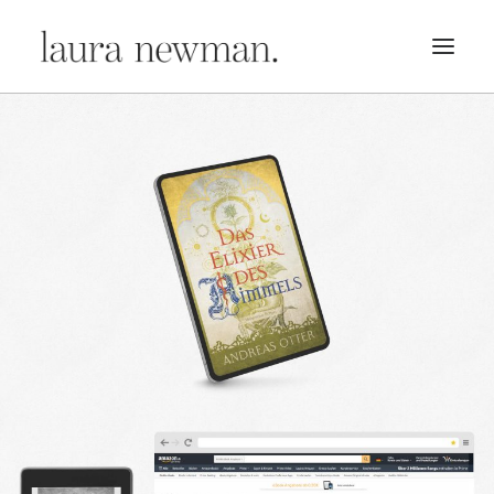
PORTFOLIO
PREMADES
PREISLISTE
KURSE
NEWS
BÜCHER
TRAILER
BLOG
MERCH
ÜBER MICH